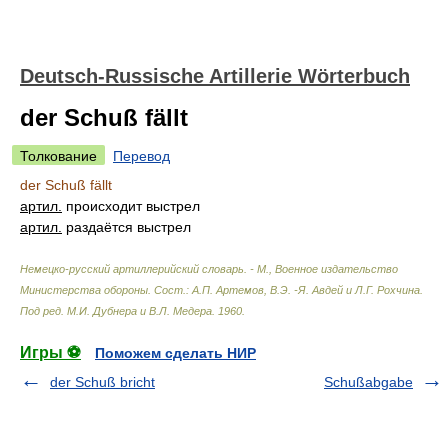
Deutsch-Russische Artillerie Wörterbuch
der Schuß fällt
Толкование
Перевод
der Schuß fällt
артил.
происходит выстрел
артил.
раздаётся выстрел
Немецко-русский артиллерийский словарь. - М., Военное издательство
Министерства обороны
.
Сост.: А.П. Артемов, В.Э. -Я. Авдей и Л.Г. Рохчина.
Под ред. М.И. Дубнера и В.Л. Медера
.
1960
.
Игры ⚽
Поможем сделать НИР
der Schuß bricht
Schußabgabe