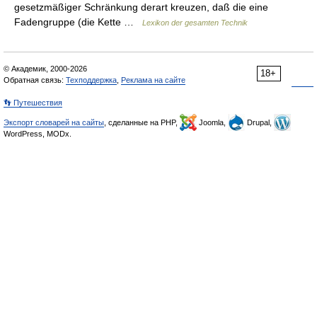
gesetzmäßiger Schränkung derart kreuzen, daß die eine
Fadengruppe (die Kette …
Lexikon der gesamten Technik
© Академик, 2000-2026
18+
Обратная связь:
Техподдержка
,
Реклама на сайте
👣 Путешествия
Экспорт словарей на сайты
, сделанные на PHP,
Joomla,
Drupal,
WordPress, MODx.